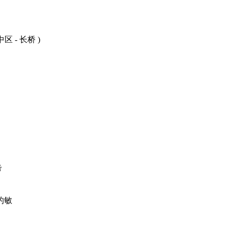
区 - 长桥 )
考
的敏