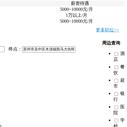
薪资待遇
5000~10000元/月
1万以上/月
5000~10000元/月
更多职位>>
周边查询
终点：
酒
店
餐
饮
超
市
银
行
医
院
学
校
室