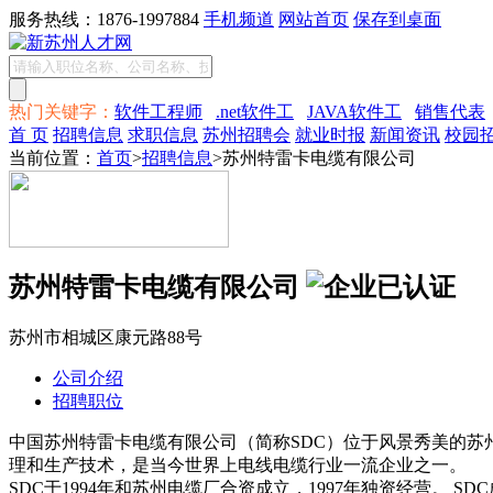
服务热线：1876-1997884
手机频道
网站首页
保存到桌面
热门关键字：
软件工程师
.net软件工
JAVA软件工
销售代表
首 页
招聘信息
求职信息
苏州招聘会
就业时报
新闻资讯
校园
当前位置：
首页
>
招聘信息
>苏州特雷卡电缆有限公司
苏州特雷卡电缆有限公司
苏州市相城区康元路88号
公司介绍
招聘职位
中国苏州特雷卡电缆有限公司（简称SDC）位于风景秀美的苏州相
理和生产技术，是当今世界上电线电缆行业一流企业之一。
SDC于1994年和苏州电缆厂合资成立，1997年独资经营。 SD