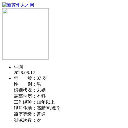
牛渊
2026-06-12
年 龄：
37 岁
性 别：
男
婚姻状况：
未婚
最高学历：
本科
工作经验：
10年以上
现居住地：
高新区/虎丘
简历等级：
普通
浏览次数：
次