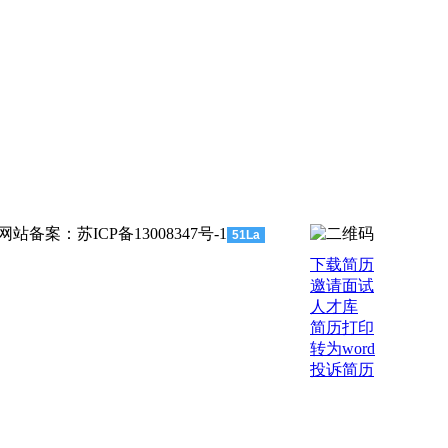
站备案：苏ICP备13008347号-1
51La
下载简历
邀请面试
人才库
简历打印
转为word
投诉简历