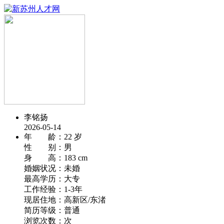
李铭扬
2026-05-14
年 龄：
22 岁
性 别：
男
身 高：
183 cm
婚姻状况：
未婚
最高学历：
大专
工作经验：
1-3年
现居住地：
高新区/东渚
简历等级：
普通
浏览次数：
次