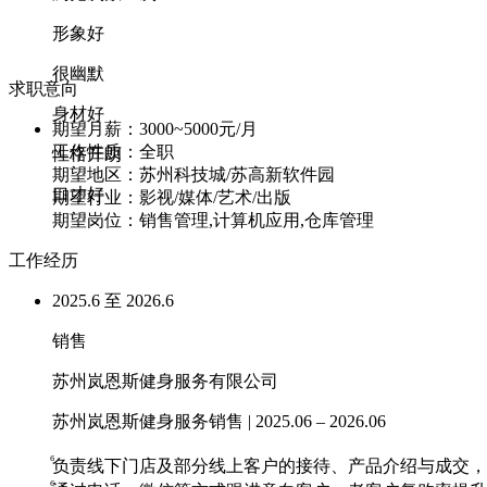
形象好
很幽默
求职意向
身材好
期望月薪：
3000~5000元/月
工作性质：
全职
性格开朗
期望地区：
苏州科技城/苏高新软件园
口才好
期望行业：
影视/媒体/艺术/出版
期望岗位：
销售管理,计算机应用,仓库管理
工作经历
2025.6 至 2026.6
销售
苏州岚恩斯健身服务有限公司
苏州岚恩斯健身服务销售 | 2025.06 – 2026.06
ⷠ负责线下门店及部分线上客户的接待、产品介绍与成交，