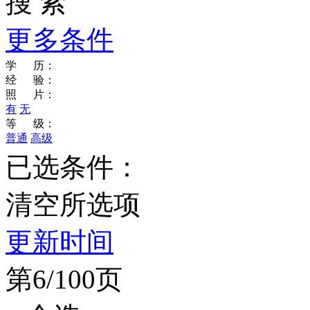
搜 索
更多条件
学 历：
经 验：
照 片：
有
无
等 级：
普通
高级
已选条件：
清空所选项
更新时间
第6/100页