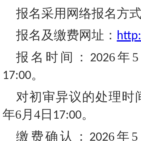
报名采用网络报名方
报名
及
缴费
网址
：
http
报名时间：
6
年
5
202
:
。
17
00
对初审异议的处理时
年
6
月
4
日
:
。
17
00
缴费确认：
6
年
5
202