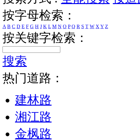
按字母检索：
A
B
C
D
E
F
G
H
J
K
L
M
N
O
P
Q
R
S
T
W
X
Y
Z
按关键字检索：
搜索
热门道路：
建林路
湘江路
金枫路