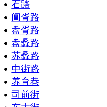
石路
阊胥路
盘胥路
盘蠡路
苏蠡路
中街路
养育巷
司前街