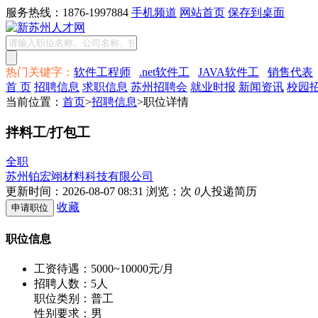
服务热线：1876-1997884
手机频道
网站首页
保存到桌面
热门关键字：
软件工程师
.net软件工
JAVA软件工
销售代表
首 页
招聘信息
求职信息
苏州招聘会
就业时报
新闻资讯
校园
当前位置：
首页
>
招聘信息
>职位详情
拌料工/打包工
全职
苏州铂宏翊材料科技有限公司
更新时间：2026-08-07 08:31
浏览：
次
0
人投递简历
收藏
职位信息
工资待遇：
5000~10000元/月
招聘人数：5人
职位类别：普工
性别要求：男