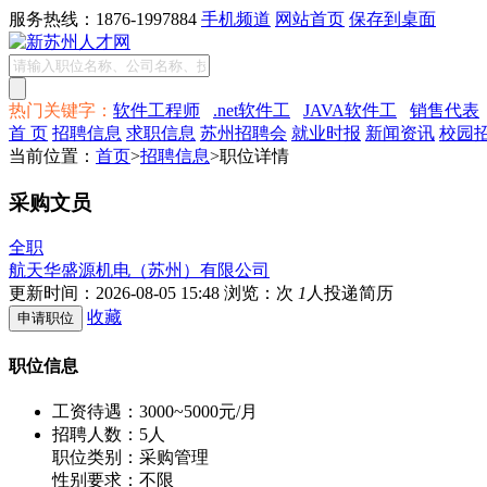
服务热线：1876-1997884
手机频道
网站首页
保存到桌面
热门关键字：
软件工程师
.net软件工
JAVA软件工
销售代表
首 页
招聘信息
求职信息
苏州招聘会
就业时报
新闻资讯
校园
当前位置：
首页
>
招聘信息
>职位详情
采购文员
全职
航天华盛源机电（苏州）有限公司
更新时间：2026-08-05 15:48
浏览：
次
1
人投递简历
收藏
职位信息
工资待遇：
3000~5000元/月
招聘人数：5人
职位类别：采购管理
性别要求：不限